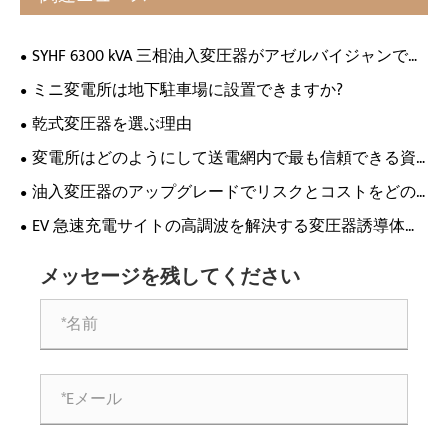
SYHF 6300 kVA 三相油入変圧器がアゼルバイジャンで広
く評価され、地元テレビで紹介されました
ミニ変電所は地下駐車場に設置できますか?
乾式変圧器を選ぶ理由
変電所はどのようにして送電網内で最も信頼できる資
産になるのでしょうか?
油入変圧器のアップグレードでリスクとコストをどの
ように削減できましたか?
EV 急速充電サイトの高調波を解決する変圧器誘導体は
どれですか?
メッセージを残してください