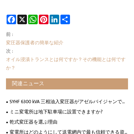
Facebook
X
WhatsApp
Pinterest
LinkedIn
Share
前 :
変圧器保護者の簡単な紹介
次 :
オイル浸漬トランスとは何ですか？その機能とは何です
か？
関連ニュース
SYHF 6300 kVA 三相油入変圧器がアゼルバイジャンで広
く評価され、地元テレビで紹介されました
ミニ変電所は地下駐車場に設置できますか?
乾式変圧器を選ぶ理由
変電所はどのようにして送電網内で最も信頼できる資