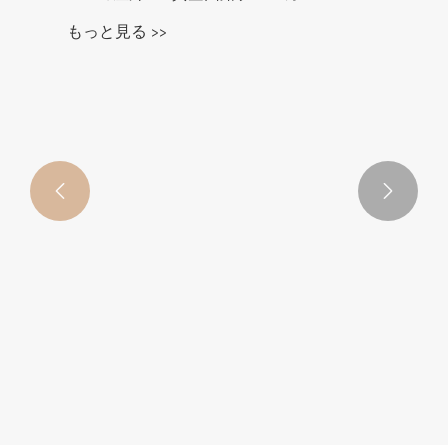


33kvの屋外VCB真空回路ブレーカー
もっと見る >>