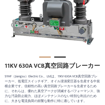
11KV 630A VCB真空回路ブレーカー
SYHF（Jiangsu）Electric Co.、Ltdは、11KV 630A VCB真空回路ブレ
ーカー、低電圧スイッチギア、オイル浸漬変圧器を生産する中規
模企業です。信頼性の高い真空回路ブレーカーを生産するため
に、それらは、優れた真空アークが消滅するパフォーマンス、強
力な汚染防止能力、ほぼメンテナンスのない特別な利点のため
に、大きな電流負荷の頻繁な動作に特に適しています。