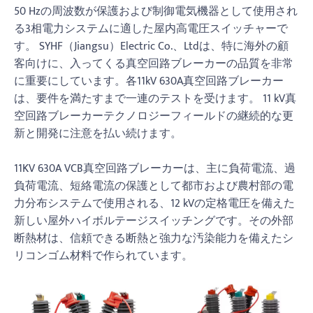
50 Hzの周波数が保護および制御電気機器として使用され
る3相電力システムに適した屋内高電圧スイッチャーで
す。 SYHF（Jiangsu）Electric Co.、Ltdは、特に海外の顧
客向けに、入ってくる真空回路ブレーカーの品質を非常
に重要にしています。各11kV 630A真空回路ブレーカー
は、要件を満たすまで一連のテストを受けます。 11 kV真
空回路ブレーカーテクノロジーフィールドの継続的な更
新と開発に注意を払い続けます。
11KV 630A VCB真空回路ブレーカーは、主に負荷電流、過
負荷電流、短絡電流の保護として都市および農村部の電
力分布システムで使用される、12 kVの定格電圧を備えた
新しい屋外ハイボルテージスイッチングです。その外部
断熱材は、信頼できる断熱と強力な汚染能力を備えたシ
リコンゴム材料で作られています。