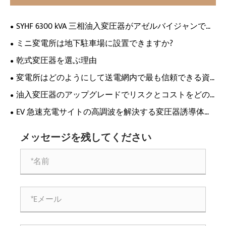
SYHF 6300 kVA 三相油入変圧器がアゼルバイジャンで広
く評価され、地元テレビで紹介されました
ミニ変電所は地下駐車場に設置できますか?
乾式変圧器を選ぶ理由
変電所はどのようにして送電網内で最も信頼できる資
産になるのでしょうか?
油入変圧器のアップグレードでリスクとコストをどの
ように削減できましたか?
EV 急速充電サイトの高調波を解決する変圧器誘導体は
どれですか?
メッセージを残してください